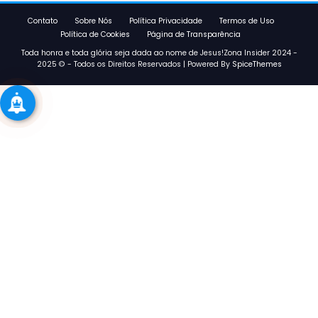
Contato
Sobre Nós
Política Privacidade
Termos de Uso
Política de Cookies
Página de Transparência
Toda honra e toda glória seja dada ao nome de Jesus!Zona Insider 2024 -
2025 © - Todos os Direitos Reservados | Powered By
SpiceThemes