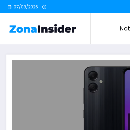
Pular
07/08/2026
para
o
conteúdo
Not