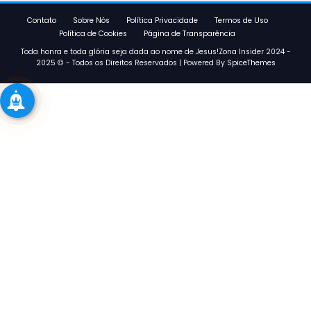
Contato
Sobre Nós
Política Privacidade
Termos de Uso
Política de Cookies
Página de Transparência
Toda honra e toda glória seja dada ao nome de Jesus!Zona Insider 2024 -
2025 © - Todos os Direitos Reservados | Powered By
SpiceThemes