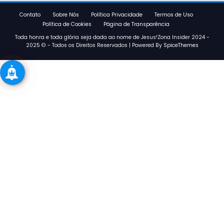
Contato
Sobre Nós
Política Privacidade
Termos de Uso
Política de Cookies
Página de Transparência
Toda honra e toda glória seja dada ao nome de Jesus!Zona Insider 2024 -
2025 © - Todos os Direitos Reservados | Powered By
SpiceThemes