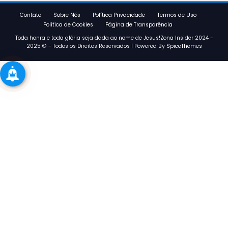
Contato
Sobre Nós
Política Privacidade
Termos de Uso
Política de Cookies
Página de Transparência
Toda honra e toda glória seja dada ao nome de Jesus!Zona Insider 2024 -
2025 © - Todos os Direitos Reservados | Powered By
SpiceThemes