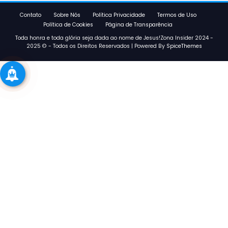
Contato
Sobre Nós
Política Privacidade
Termos de Uso
Política de Cookies
Página de Transparência
Toda honra e toda glória seja dada ao nome de Jesus!Zona Insider 2024 -
2025 © - Todos os Direitos Reservados | Powered By
SpiceThemes