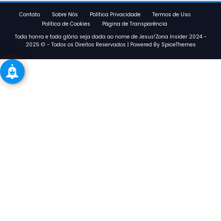
Contato
Sobre Nós
Política Privacidade
Termos de Uso
Política de Cookies
Página de Transparência
Toda honra e toda glória seja dada ao nome de Jesus!Zona Insider 2024 -
2025 © - Todos os Direitos Reservados | Powered By
SpiceThemes