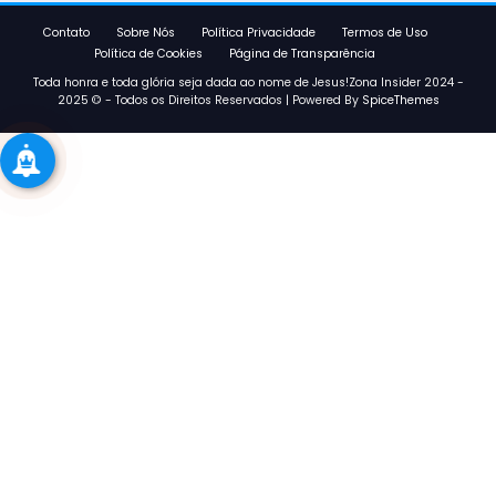
Contato
Sobre Nós
Política Privacidade
Termos de Uso
Política de Cookies
Página de Transparência
Toda honra e toda glória seja dada ao nome de Jesus!Zona Insider 2024 -
2025 © - Todos os Direitos Reservados | Powered By
SpiceThemes