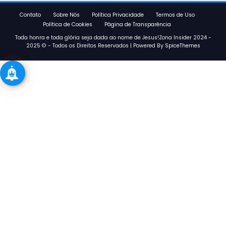
Contato
Sobre Nós
Política Privacidade
Termos de Uso
Política de Cookies
Página de Transparência
Toda honra e toda glória seja dada ao nome de Jesus!Zona Insider 2024 -
2025 © - Todos os Direitos Reservados | Powered By
SpiceThemes