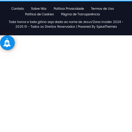
Contato
Sobre Nós
Política Privacidade
Termos de Uso
Política de Cookies
Página de Transparência
Toda honra e toda glória seja dada ao nome de Jesus!Zona Insider 2024 -
2025 © - Todos os Direitos Reservados | Powered By
SpiceThemes