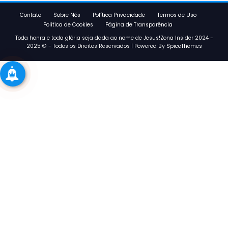
Contato
Sobre Nós
Política Privacidade
Termos de Uso
Política de Cookies
Página de Transparência
Toda honra e toda glória seja dada ao nome de Jesus!Zona Insider 2024 -
2025 © - Todos os Direitos Reservados | Powered By
SpiceThemes