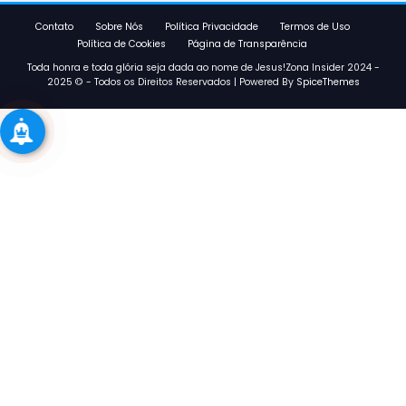
Contato
Sobre Nós
Política Privacidade
Termos de Uso
Política de Cookies
Página de Transparência
Toda honra e toda glória seja dada ao nome de Jesus!Zona Insider 2024 -
2025 © - Todos os Direitos Reservados | Powered By
SpiceThemes