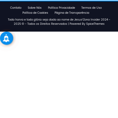
Contato
Sobre Nós
Política Privacidade
Termos de Uso
Política de Cookies
Página de Transparência
Toda honra e toda glória seja dada ao nome de Jesus!Zona Insider 2024 -
2025 © - Todos os Direitos Reservados | Powered By
SpiceThemes