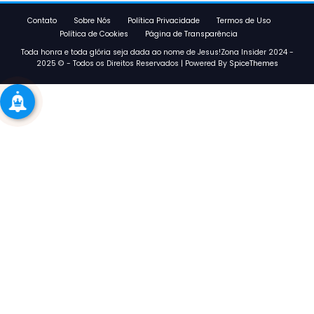
Contato
Sobre Nós
Política Privacidade
Termos de Uso
Política de Cookies
Página de Transparência
Toda honra e toda glória seja dada ao nome de Jesus!Zona Insider 2024 -
2025 © - Todos os Direitos Reservados | Powered By
SpiceThemes