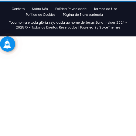
Contato
Sobre Nós
Política Privacidade
Termos de Uso
Política de Cookies
Página de Transparência
Toda honra e toda glória seja dada ao nome de Jesus!Zona Insider 2024 -
2025 © - Todos os Direitos Reservados | Powered By
SpiceThemes