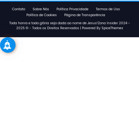
Contato
Sobre Nós
Política Privacidade
Termos de Uso
Política de Cookies
Página de Transparência
Toda honra e toda glória seja dada ao nome de Jesus!Zona Insider 2024 -
2025 © - Todos os Direitos Reservados | Powered By
SpiceThemes