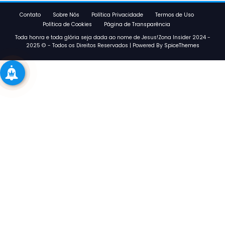
Contato
Sobre Nós
Política Privacidade
Termos de Uso
Política de Cookies
Página de Transparência
Toda honra e toda glória seja dada ao nome de Jesus!Zona Insider 2024 -
2025 © - Todos os Direitos Reservados | Powered By
SpiceThemes