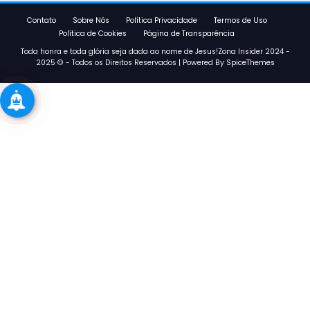
Contato
Sobre Nós
Política Privacidade
Termos de Uso
Política de Cookies
Página de Transparência
Toda honra e toda glória seja dada ao nome de Jesus!Zona Insider 2024 -
2025 © - Todos os Direitos Reservados | Powered By
SpiceThemes