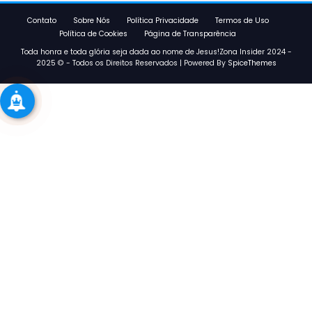
Contato
Sobre Nós
Política Privacidade
Termos de Uso
Política de Cookies
Página de Transparência
Toda honra e toda glória seja dada ao nome de Jesus!Zona Insider 2024 -
2025 © - Todos os Direitos Reservados | Powered By
SpiceThemes