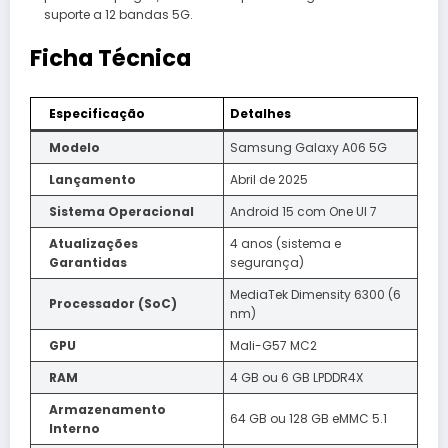
suporte a 12 bandas 5G.​
Ficha Técnica
Especificação
Detalhes
Modelo
Samsung Galaxy A06 5G
Lançamento
Abril de 2025
Sistema Operacional
Android 15 com One UI 7
Atualizações
4 anos (sistema e
Garantidas
segurança)
MediaTek Dimensity 6300 (6
Processador (SoC)
nm)
GPU
Mali-G57 MC2
RAM
4 GB ou 6 GB LPDDR4X
Armazenamento
64 GB ou 128 GB eMMC 5.1
Interno