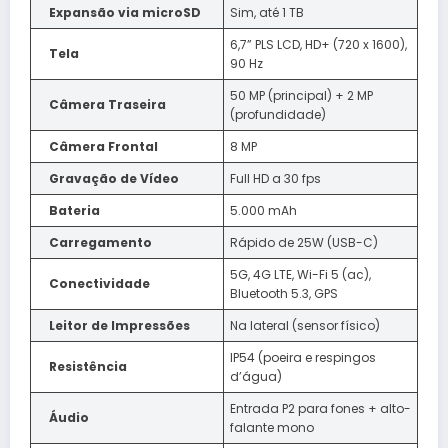
Expansão via microSD
Sim, até 1 TB
6,7” PLS LCD, HD+ (720 x 1600),
Tela
90 Hz
50 MP (principal) + 2 MP
Câmera Traseira
(profundidade)
Câmera Frontal
8 MP
Gravação de Vídeo
Full HD a 30 fps
Bateria
5.000 mAh
Carregamento
Rápido de 25W (USB-C)
5G, 4G LTE, Wi-Fi 5 (ac),
Conectividade
Bluetooth 5.3, GPS
Leitor de Impressões
Na lateral (sensor físico)
IP54 (poeira e respingos
Resistência
d’água)
Entrada P2 para fones + alto-
Áudio
falante mono