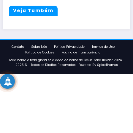
Veja Também
Contato
Sobre Nós
Política Privacidade
Termos de Uso
Política de Cookies
Página de Transparência
Toda honra e toda glória seja dada ao nome de Jesus!Zona Insider 2024 -
2025 © - Todos os Direitos Reservados | Powered By
SpiceThemes