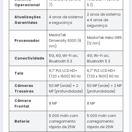
Operacional
7)
5.1)
2 anos de sistema
Atualizações
4 anos de sistema
e 4 anos de
Garantidas
e segurança
segurança
MediaTek
MediaTek Helio G85
Processador
Dimensity 6300 (6
(12 nm)
nm)
5G, 4G, Wi-Fi ac,
4G, Wi-Fi ac,
Conectividade
Bluetooth 5.3
Bluetooth 5.3
6,7″ PLS LCD HD+
6,7″ PLS LCD HD+
Tela
(720 x 1600) 90 Hz
(720 x 1600) 60 Hz
Câmeras
50 MP (wide) + 2
50 MP (wide) + 2 MP
Traseiras
MP (profundidade)
(profundidade)
Câmera
8 MP
8 MP
Frontal
5.000 mAh com
5.000 mAh com
Bateria
carregamento
carregamento
rápido de 25W
rápido de 25W