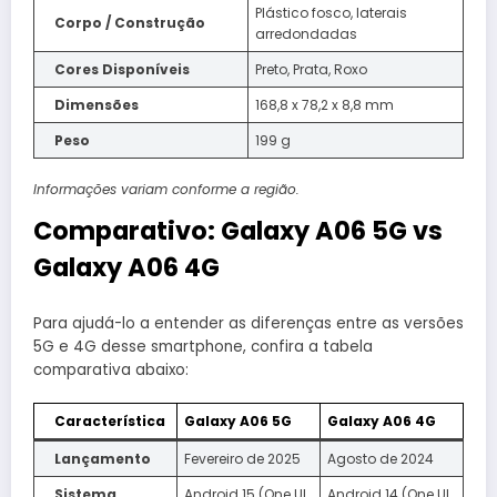
Plástico fosco, laterais
Corpo / Construção
arredondadas
Cores Disponíveis
Preto, Prata, Roxo
Dimensões
168,8 x 78,2 x 8,8 mm
Peso
199 g
Informações variam conforme a região.
Comparativo: Galaxy A06 5G vs
Galaxy A06 4G
Para ajudá-lo a entender as diferenças entre as versões
5G e 4G desse smartphone, confira a tabela
comparativa abaixo:​
Característica
Galaxy A06 5G
Galaxy A06 4G
Lançamento
Fevereiro de 2025
Agosto de 2024
Sistema
Android 15 (One UI
Android 14 (One UI