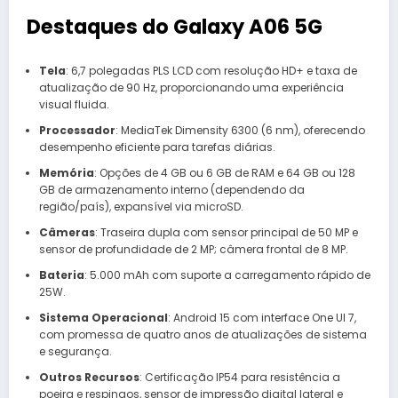
Destaques do Galaxy A06 5G
Tela
: 6,7 polegadas PLS LCD com resolução HD+ e taxa de
atualização de 90 Hz, proporcionando uma experiência
visual fluida.​
Processador
: MediaTek Dimensity 6300 (6 nm), oferecendo
desempenho eficiente para tarefas diárias.​
Memória
: Opções de 4 GB ou 6 GB de RAM e 64 GB ou 128
GB de armazenamento interno (dependendo da
região/país), expansível via microSD.​
Câmeras
: Traseira dupla com sensor principal de 50 MP e
sensor de profundidade de 2 MP; câmera frontal de 8 MP.​
Bateria
: 5.000 mAh com suporte a carregamento rápido de
25W.​
Sistema Operacional
: Android 15 com interface One UI 7,
com promessa de quatro anos de atualizações de sistema
e segurança.​
Outros Recursos
: Certificação IP54 para resistência a
poeira e respingos, sensor de impressão digital lateral e