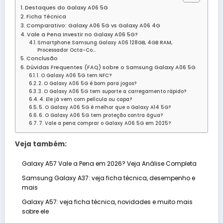
Destaques do Galaxy A06 5G
Ficha Técnica
Comparativo: Galaxy A06 5G vs Galaxy A06 4G
Vale a Pena Investir no Galaxy A06 5G?
Smartphone Samsung Galaxy A06 128GB, 4GB RAM,
Processador Octa-Co…
Conclusão
Dúvidas Frequentes (FAQ) sobre o Samsung Galaxy A06 5G
1. O Galaxy A06 5G tem NFC?
2. O Galaxy A06 5G é bom para jogos?
3. O Galaxy A06 5G tem suporte a carregamento rápido?
4. Ele já vem com película ou capa?
5. O Galaxy A06 5G é melhor que o Galaxy A14 5G?
6. O Galaxy A06 5G tem proteção contra água?
7. Vale a pena comprar o Galaxy A06 5G em 2025?
Veja também:
Galaxy A57 Vale a Pena em 2026? Veja Análise Completa
Samsung Galaxy A37: veja ficha técnica, desempenho e
mais
Galaxy A57: veja ficha técnica, novidades e muito mais
sobre ele