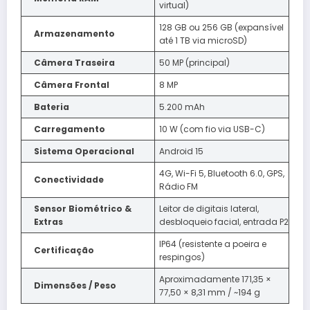
virtual)
128 GB ou 256 GB (expansível
Armazenamento
até 1 TB via microSD)
Câmera Traseira
50 MP (principal)
Câmera Frontal
8 MP
Bateria
5.200 mAh
Carregamento
10 W (com fio via USB-C)
Sistema Operacional
Android 15
4G, Wi-Fi 5, Bluetooth 6.0, GPS,
Conectividade
Rádio FM
Sensor Biométrico &
Leitor de digitais lateral,
Extras
desbloqueio facial, entrada P2
IP64 (resistente a poeira e
Certificação
respingos)
Aproximadamente 171,35 ×
Dimensões / Peso
77,50 × 8,31 mm / ~194 g