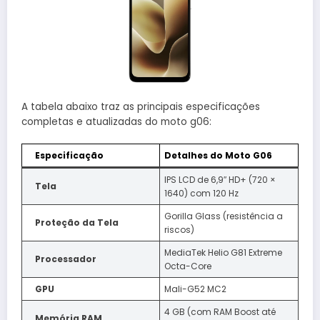
A tabela abaixo traz as principais especificações
completas e atualizadas do moto g06:
Especificação
Detalhes do Moto G06
IPS LCD de 6,9″ HD+ (720 ×
Tela
1640) com 120 Hz
Gorilla Glass (resistência a
Proteção da Tela
riscos)
MediaTek Helio G81 Extreme
Processador
Octa-Core
GPU
Mali-G52 MC2
4 GB (com RAM Boost até
Memória RAM