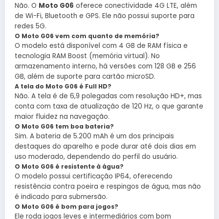
Não. O
Moto G06
oferece conectividade 4G LTE, além
de Wi-Fi, Bluetooth e GPS. Ele não possui suporte para
redes 5G.
O Moto G06 vem com quanto de memória?
O modelo está disponível com 4 GB de RAM física e
tecnologia RAM Boost (memória virtual). No
armazenamento interno, há versões com 128 GB e 256
GB, além de suporte para cartão microSD.
A tela do Moto G06 é Full HD?
Não. A tela é de 6,9 polegadas com resolução HD+, mas
conta com taxa de atualização de 120 Hz, o que garante
maior fluidez na navegação.
O Moto G06 tem boa bateria?
Sim. A bateria de 5.200 mAh é um dos principais
destaques do aparelho e pode durar até dois dias em
uso moderado, dependendo do perfil do usuário.
O Moto G06 é resistente à água?
O modelo possui certificação IP64, oferecendo
resistência contra poeira e respingos de água, mas não
é indicado para submersão.
O Moto G06 é bom para jogos?
Ele roda jogos leves e intermediários com bom