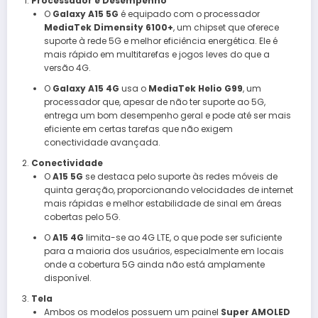
Processador e Desempenho
O
Galaxy A15 5G
é equipado com o processador
MediaTek Dimensity 6100+
, um chipset que oferece
suporte à rede 5G e melhor eficiência energética. Ele é
mais rápido em multitarefas e jogos leves do que a
versão 4G.
O
Galaxy A15 4G
usa o
MediaTek Helio G99
, um
processador que, apesar de não ter suporte ao 5G,
entrega um bom desempenho geral e pode até ser mais
eficiente em certas tarefas que não exigem
conectividade avançada.
Conectividade
O
A15 5G
se destaca pelo suporte às redes móveis de
quinta geração, proporcionando velocidades de internet
mais rápidas e melhor estabilidade de sinal em áreas
cobertas pelo 5G.
O
A15 4G
limita-se ao 4G LTE, o que pode ser suficiente
para a maioria dos usuários, especialmente em locais
onde a cobertura 5G ainda não está amplamente
disponível.
Tela
Ambos os modelos possuem um painel
Super AMOLED