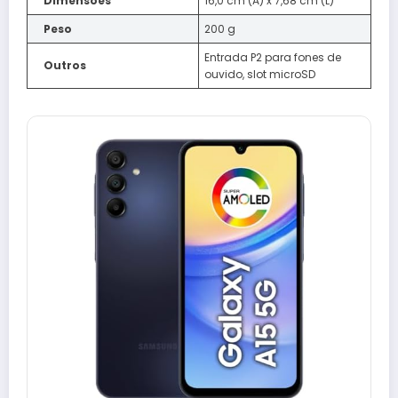
Dimensões
16,0 cm (A) x 7,68 cm (L)
Peso
200 g
Entrada P2 para fones de
Outros
ouvido, slot microSD