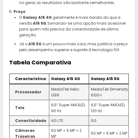
no geral, os resultados são bastante semelhantes.
Preço
O
Galaxy A15 4G
geralmente é mais barato do que a
versão
A15 5G
, tornando-se uma opção mais acessível
para quem não precisa da conectividade de última
geração.
Já o
A15 5G
é um pouco mais caro, mas justifica o preço
pelo desempenho superior e suporte à tecnologia 5G.
Tabela Comparativa
Característica
Galaxy A15 4G
Galaxy A15 5G
MediaTek Helio
MediaTek Dimensity
Processador
G99
6100+
6,5″ Super AMOLED,
6,5″ Super AMOLED,
Tela
90 Hz
120 Hz
Conectividade
4G LTE
5G
Câmeras
50 MP + 5 MP + 2
50 MP + 5 MP + 2 MP
Traseiras
MP