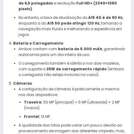
de 6,5 polegadas
e resolução
Full HD+ (2340×1080
pixels)
.
No entanto, a taxa de atualização do
A15 4G é de 90 Hz
,
enquanto a do
A15 5G pode atingir 120 Hz
, tornando a
navegação mais fluida e melhorando a experiência em
jogos.
Bateria e Carregamento
Ambos contam com
bateria de 5.000 mAh
, garantindo
autonomia para um dia inteiro de uso.
O carregamento também é idêntico nos dois modelos,
com suporte a
25W de carregamento rápido
(embora
o carregador não esteja incluído na caixa).
Câmeras
A configuração de câmeras é praticamente a mesma
nos dois dispositivos:
Traseira:
50 MP (principal) + 5 MP (ultrawide) + 2 MP
(macro).
Frontal:
13 MP.
A qualidade das fotos pode variar um pouco devido ao
processamento de imagem dos diferentes chipsets, mas,