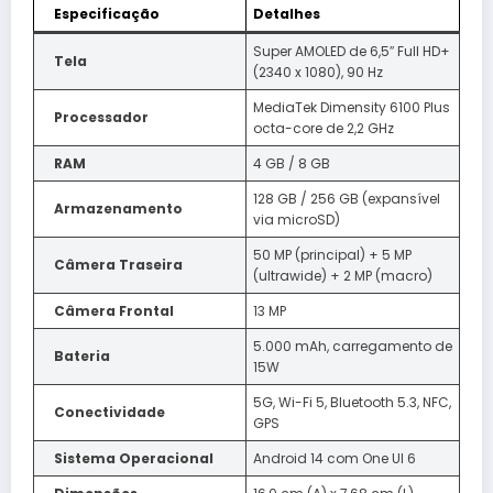
Especificação
Detalhes
Super AMOLED de 6,5″ Full HD+
Tela
(2340 x 1080), 90 Hz
MediaTek Dimensity 6100 Plus
Processador
octa-core de 2,2 GHz
RAM
4 GB / 8 GB
128 GB / 256 GB (expansível
Armazenamento
via microSD)
50 MP (principal) + 5 MP
Câmera Traseira
(ultrawide) + 2 MP (macro)
Câmera Frontal
13 MP
5.000 mAh, carregamento de
Bateria
15W
5G, Wi-Fi 5, Bluetooth 5.3, NFC,
Conectividade
GPS
Sistema Operacional
Android 14 com One UI 6