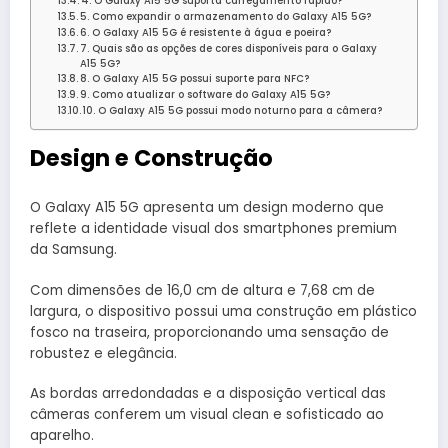
4. O Galaxy A15 5G suporta carregamento rápido?
5. Como expandir o armazenamento do Galaxy A15 5G?
6. O Galaxy A15 5G é resistente à água e poeira?
7. Quais são as opções de cores disponíveis para o Galaxy
A15 5G?
8. O Galaxy A15 5G possui suporte para NFC?
9. Como atualizar o software do Galaxy A15 5G?
10. O Galaxy A15 5G possui modo noturno para a câmera?
Design e Construção
O Galaxy A15 5G apresenta um design moderno que
reflete a identidade visual dos smartphones premium
da Samsung.
Com dimensões de 16,0 cm de altura e 7,68 cm de
largura, o dispositivo possui uma construção em plástico
fosco na traseira, proporcionando uma sensação de
robustez e elegância.
As bordas arredondadas e a disposição vertical das
câmeras conferem um visual clean e sofisticado ao
aparelho.