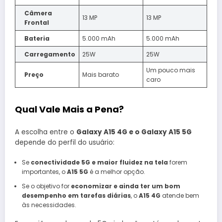
Câmera
13 MP
13 MP
Frontal
Bateria
5.000 mAh
5.000 mAh
Carregamento
25W
25W
Um pouco mais
Preço
Mais barato
caro
Qual Vale Mais a Pena?
A escolha entre o
Galaxy A15 4G e o Galaxy A15 5G
depende do perfil do usuário:
Se
conectividade 5G e maior fluidez na tela
forem
importantes, o
A15 5G
é a melhor opção.
Se o objetivo for
economizar e ainda ter um bom
desempenho em tarefas diárias
, o
A15 4G
atende bem
às necessidades.