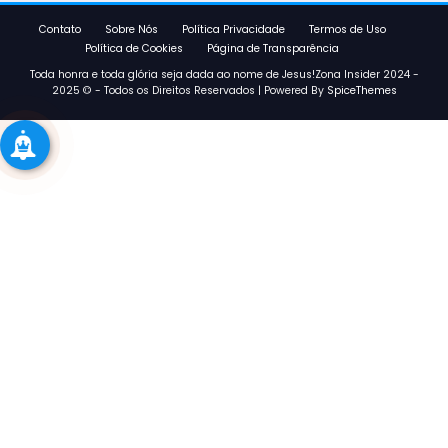
Contato
Sobre Nós
Política Privacidade
Termos de Uso
Política de Cookies
Página de Transparência
Toda honra e toda glória seja dada ao nome de Jesus!Zona Insider 2024 -
2025 © - Todos os Direitos Reservados | Powered By
SpiceThemes