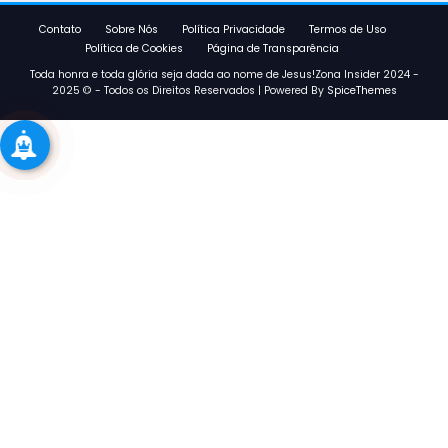
Contato
Sobre Nós
Política Privacidade
Termos de Uso
Política de Cookies
Página de Transparência
Toda honra e toda glória seja dada ao nome de Jesus!Zona Insider 2024 -
2025 © - Todos os Direitos Reservados | Powered By
SpiceThemes