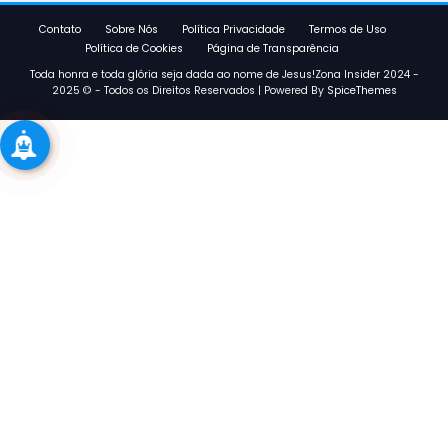
Contato
Sobre Nós
Política Privacidade
Termos de Uso
Política de Cookies
Página de Transparência
Toda honra e toda glória seja dada ao nome de Jesus!Zona Insider 2024 -
2025 © - Todos os Direitos Reservados | Powered By
SpiceThemes