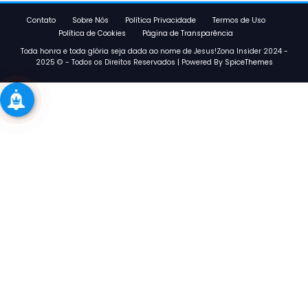
Contato
Sobre Nós
Política Privacidade
Termos de Uso
Política de Cookies
Página de Transparência
Toda honra e toda glória seja dada ao nome de Jesus!Zona Insider 2024 -
2025 © - Todos os Direitos Reservados | Powered By
SpiceThemes