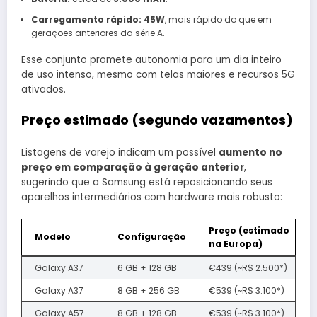
Carregamento rápido:
45W
, mais rápido do que em
gerações anteriores da série A.
Esse conjunto promete autonomia para um dia inteiro
de uso intenso, mesmo com telas maiores e recursos 5G
ativados.
Preço estimado (segundo vazamentos)
Listagens de varejo indicam um possível
aumento no
preço em comparação à geração anterior
,
sugerindo que a Samsung está reposicionando seus
aparelhos intermediários com hardware mais robusto:
Preço (estimado
Modelo
Configuração
na Europa)
Galaxy A37
6 GB + 128 GB
€439 (~R$ 2.500*)
Galaxy A37
8 GB + 256 GB
€539 (~R$ 3.100*)
Galaxy A57
8 GB + 128 GB
€539 (~R$ 3.100*)