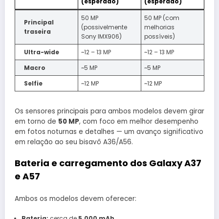
(esperado)
(esperado)
50 MP
50 MP (com
Principal
(possivelmente
melhorias
traseira
Sony IMX906)
possíveis)
Ultra-wide
~12 – 13 MP
~12 – 13 MP
Macro
~5 MP
~5 MP
Selfie
~12 MP
~12 MP
Os sensores principais para ambos modelos devem girar
em torno de
50 MP
, com foco em melhor desempenho
em fotos noturnas e detalhes — um avanço significativo
em relação ao seu bisavô A36/A56.
Bateria e carregamento dos Galaxy A37
e A57
Ambos os modelos devem oferecer:
Bateria:
cerca de
5.000 mAh
.