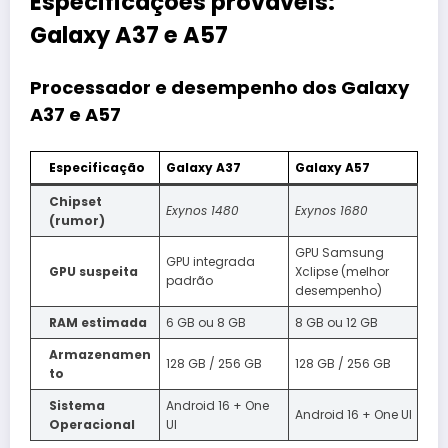
Especificações prováveis:
Galaxy A37 e A57
Processador e desempenho dos Galaxy
A37 e A57
Especificação
Galaxy A37
Galaxy A57
Chipset
Exynos 1480
Exynos 1680
(rumor)
GPU Samsung
GPU integrada
GPU suspeita
Xclipse (melhor
padrão
desempenho)
RAM estimada
6 GB ou 8 GB
8 GB ou 12 GB
Armazenamen
128 GB / 256 GB
128 GB / 256 GB
to
Sistema
Android 16 + One
Android 16 + One UI
Operacional
UI