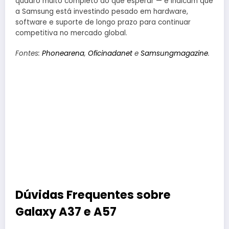
quadro muito completo do que esperar — e indicam que
a Samsung está investindo pesado em hardware,
software e suporte de longo prazo para continuar
competitiva no mercado global.
Fontes:
Phon
e
arena
,
Oficinadanet
e
Samsungmagazine
.
Dúvidas Frequentes sobre
Galaxy A37 e A57