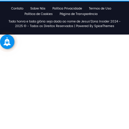
Contato
Sobre Nós
Política Privacidade
Termos de Uso
Política de Cookies
Página de Transparência
Toda honra e toda glória seja dada ao nome de Jesus!Zona Insider 2024 -
2025 © - Todos os Direitos Reservados | Powered By
SpiceThemes