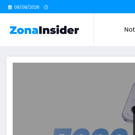
Pular
08/08/2026
para
o
conteúdo
Not