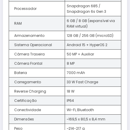
Snapdragon 685 /
Processador
Snapdragon 6s Gen 3
6 GB / 8 GB (expansível via
RAM
RAM virtual)
Armazenamento
128 GB / 256 GB (microSD)
Sistema Operacional
Android 15 + HyperOS 2
Câmera Traseira
50 MP + Auxiliar
Câmera Frontal
8 MP
Bateria
7000 mAh
Carregamento
33 W Fast Charge
Reverse Charging
18 W
Certificação
IP64
Conectividade
Wi-Fi, Bluetooth
Dimensões
~169,5 x 80,5 x 8,4 mm
Peso
~214-217 g