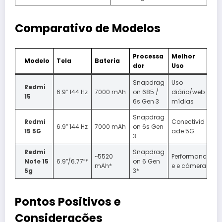
Comparativo de Modelos
Processa
Melhor
Modelo
Tela
Bateria
dor
Uso
Snapdrag
Uso
Redmi
6.9″ 144 Hz
7000 mAh
on 685 /
diário/web
15
6s Gen 3
mídias
Snapdrag
Redmi
Conectivid
6.9″ 144 Hz
7000 mAh
on 6s Gen
15 5G
ade 5G
3
Redmi
Snapdrag
~5520
Performanc
Note 15
6.9″/6.77″*
on 6 Gen
mAh*
e e câmera
5g
3*
Pontos Positivos e
Considerações