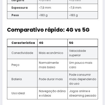
Largura
~75 mm
~75 mm
Espessura
~7,9 mm
~7,9 mm
Peso
~183 g
~183 g
Comparativo rápido: 4G vs 5G
Característica
4G
5G
Velocidade
Conectividade
Mais econômico
superior
Normalmente
Um pouco mais
Preço
mais baixo
caro
Pode consumir
Bateria
Pode durar mais
mais dependendo
do uso
Navegação diária
Jogos online e
Uso ideal
e vídeos
streaming pesado