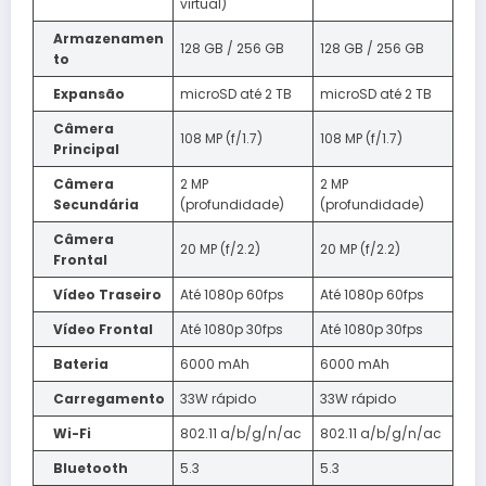
virtual)
Armazenamen
128 GB / 256 GB
128 GB / 256 GB
to
Expansão
microSD até 2 TB
microSD até 2 TB
Câmera
108 MP (f/1.7)
108 MP (f/1.7)
Principal
Câmera
2 MP
2 MP
Secundária
(profundidade)
(profundidade)
Câmera
20 MP (f/2.2)
20 MP (f/2.2)
Frontal
Vídeo Traseiro
Até 1080p 60fps
Até 1080p 60fps
Vídeo Frontal
Até 1080p 30fps
Até 1080p 30fps
Bateria
6000 mAh
6000 mAh
Carregamento
33W rápido
33W rápido
Wi-Fi
802.11 a/b/g/n/ac
802.11 a/b/g/n/ac
Bluetooth
5.3
5.3