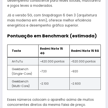
desempenho consistente para redes sociais, multitarefa
e jogos leves a moderados.
Já a versão 5G, com Snapdragon 6 Gen 3 (arquitetura
mais moderna em 4nm), oferece melhor eficiência
energética e desempenho gráfico superior.
Pontuação em Benchmark (estimada)
Redmi Note 15
Teste
Redmi Note 15 5G
4G
AnTuTu
~420.000 pontos
~520.000 pontos
Geekbench
~720
~920
(Single-Core)
Geekbench
~2.100
~2.600
(Multi-Core)
Esses números colocam o aparelho acima de muitos
concorrentes diretos da mesma faixa de preço.