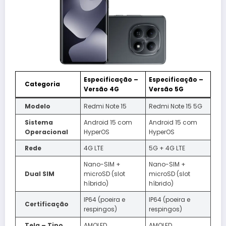
Especificação –
Especificação –
Categoria
Versão 4G
Versão 5G
Modelo
Redmi Note 15
Redmi Note 15 5G
Sistema
Android 15 com
Android 15 com
Operacional
HyperOS
HyperOS
Rede
4G LTE
5G + 4G LTE
Nano-SIM +
Nano-SIM +
Dual SIM
microSD (slot
microSD (slot
híbrido)
híbrido)
IP64 (poeira e
IP64 (poeira e
Certificação
respingos)
respingos)
Tela – Tipo
AMOLED
AMOLED