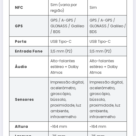
Sim (varia por
NFC
Sim
região)
GPS / A-GPS /
GPS / A-GPS /
GPS
GLONASS / Galileo
GLONASS / Galileo /
/ BDS
BDS
Porta
USB Tipo-C
USB Tipo-C
Entrada Fone
3,5 mm (P2)
3,5 mm (P2)
Alto-falantes
Alto-falantes
Áudio
estéreo + Dolby
estéreo + Dolby
Atmos
Atmos
Impressão digital,
Impressão digital,
acelerômetro,
acelerômetro,
giroscópio,
giroscópio,
Sensores
bússola,
bússola,
proximidade, luz
proximidade, luz
ambiente,
ambiente,
infravermelho
infravermelho
Altura
~164 mm
~164 mm