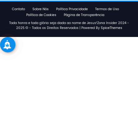
Contato
Sobre Nós
Política Privacidade
Termos de Uso
Política de Cookies
Página de Transparência
Toda honra e toda glória seja dada ao nome de Jesus!Zona Insider 2024 -
2025 © - Todos os Direitos Reservados | Powered By
SpiceThemes