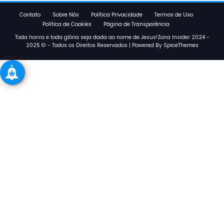
Contato
Sobre Nós
Política Privacidade
Termos de Uso
Política de Cookies
Página de Transparência
Toda honra e toda glória seja dada ao nome de Jesus!Zona Insider 2024 -
2025 © - Todos os Direitos Reservados | Powered By
SpiceThemes