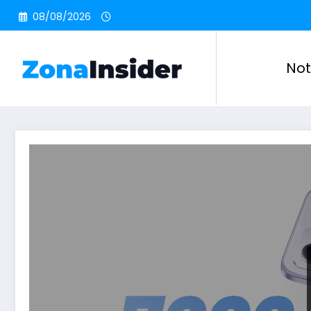
Pular
08/08/2026
para
o
conteúdo
Not