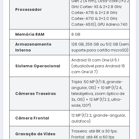
Gen 2 (4 nm), Octa-core (1×3.2
GHz Cortex-X3 & 2×2.8 GHz
Processador
Cortex-A715 & 2×2.8 GHz
Cortex-A710 & 3×2.0 GHz
Cortex-A510), GPU Adreno 740
Memória RAM
8 GB
Armazenamento
128 GB, 256 GB ou 512 GB (sem
Interno
suporte para cartão microSD)
Android 13 com One UI 5.1
Sistema Operacional
(atualizável para Android 15
com One UI 7)
Tripla: 50 MP (f/1.8, grande-
angular, OIS) + 10 MP (f/2.4,
Câmeras Traseiras
teleobjetiva, zoom óptico de
3x, OIS) + 12 MP (f/2.2, ultra-
wide, 120°)
12 MP (f/2.2, grande-angular,
Câmera Frontal
autofoco)
Traseira: até 8K a 30 fps;
Gravação de Vídeo
Frontal: até 4K a 60 fps