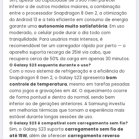
Sim, apesar da capacidade de 3.900 mAh parecer
inferior a de outros modelos maiores, a combinação
entre o processador Snapdragon 8 Gen 2, a otimização
do Android 13 e a tela eficiente em consumo de energia
garante uma
autonomia muito satisfatória
. Em uso
moderado, o celular pode durar o dia todo com
tranquilidade. Para usuários mais intensos, é
recomendável ter um carregador rápido por perto — o
aparelho suporta recarga de 25W via cabo, que
recupera cerca de 50% da carga em apenas 30 minutos.
O Galaxy S23 esquenta durante o uso?
Com o novo sistema de refrigeração e a eficiência do
Snapdragon 8 Gen 2, o Galaxy S23 apresenta
bom
controle de temperatura
, mesmo em tarefas pesadas
como jogos e gravações em 4K. O aquecimento ocorre
de forma pontual e dentro do normal, sendo bem
inferior ao de gerações anteriores. A Samsung investiu
em melhorias térmicas que tornam a experiência mais
estável durante longas sessões de uso.
O Galaxy S23 é compatível com carregamento sem fio?
Sim, o Galaxy S23 suporta
carregamento sem fio de
até 15W
, além de oferecer
carregamento reverso