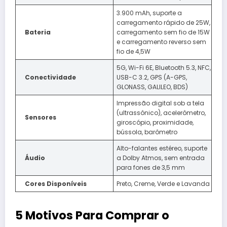
3.900 mAh, suporte a
carregamento rápido de 25W,
Bateria
carregamento sem fio de 15W
e carregamento reverso sem
fio de 4,5W
5G, Wi-Fi 6E, Bluetooth 5.3, NFC,
Conectividade
USB-C 3.2, GPS (A-GPS,
GLONASS, GALILEO, BDS)
Impressão digital sob a tela
(ultrassônico), acelerômetro,
Sensores
giroscópio, proximidade,
bússola, barômetro
Alto-falantes estéreo, suporte
Áudio
a Dolby Atmos, sem entrada
para fones de 3,5 mm
Cores Disponíveis
Preto, Creme, Verde e Lavanda
5 Motivos Para Comprar o