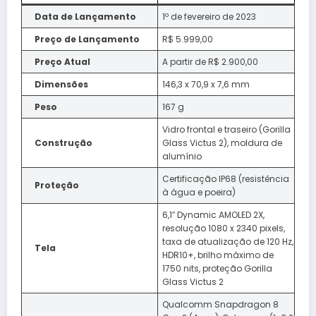
Data de Lançamento
1º de fevereiro de 2023
Preço de Lançamento
R$ 5.999,00
Preço Atual
A partir de R$ 2.900,00
Dimensões
146,3 x 70,9 x 7,6 mm
Peso
167 g
Vidro frontal e traseiro (Gorilla
Construção
Glass Victus 2), moldura de
alumínio
Certificação IP68 (resistência
Proteção
à água e poeira)
6,1″ Dynamic AMOLED 2X,
resolução 1080 x 2340 pixels,
taxa de atualização de 120 Hz,
Tela
HDR10+, brilho máximo de
1750 nits, proteção Gorilla
Glass Victus 2
Qualcomm Snapdragon 8