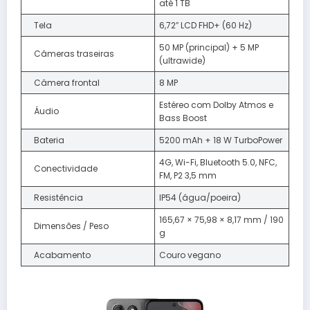
até 1 TB
Tela
6,72″ LCD FHD+ (60 Hz)
50 MP (principal) + 5 MP
Câmeras traseiras
(ultrawide)
Câmera frontal
8 MP
Estéreo com Dolby Atmos e
Áudio
Bass Boost
Bateria
5200 mAh + 18 W TurboPower
4G, Wi-Fi, Bluetooth 5.0, NFC,
Conectividade
FM, P2 3,5 mm
Resistência
IP54 (água/poeira)
165,67 × 75,98 × 8,17 mm / 190
Dimensões / Peso
g
Acabamento
Couro vegano