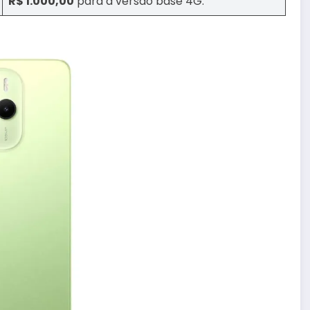
R$ 1.000,00
para a versão base 4G.