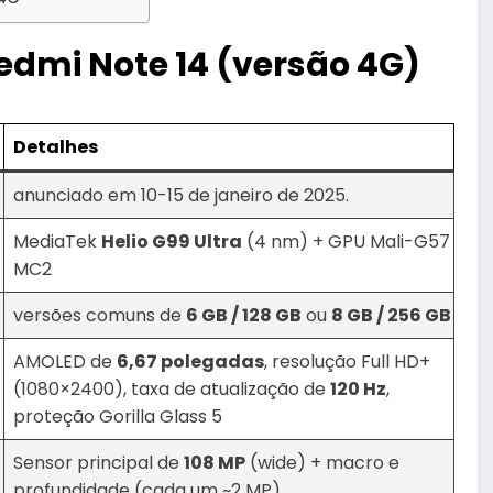
edmi Note 14 (versão 4G)
Detalhes
anunciado em 10-15 de janeiro de 2025.
MediaTek
Helio G99 Ultra
(4 nm) + GPU Mali-G57
MC2
versões comuns de
6 GB / 128 GB
ou
8 GB / 256 GB
AMOLED de
6,67 polegadas
, resolução Full HD+
(1080×2400), taxa de atualização de
120 Hz
,
proteção Gorilla Glass 5
Sensor principal de
108 MP
(wide) + macro e
profundidade (cada um ~2 MP)