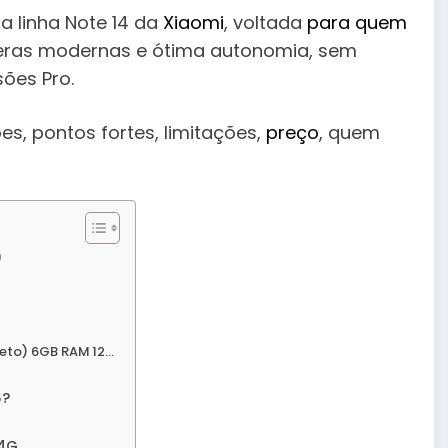
a linha Note 14 da
Xiaomi
, voltada
para quem
meras modernas e ótima autonomia, sem
ões Pro.
es, pontos fortes, limitações,
preço
, quem
)
reto) 6GB RAM 12…
6?
 4G